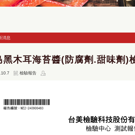
新消息
島黑木耳海苔醬(防腐劑.甜味劑)
.10.7
檢驗報告