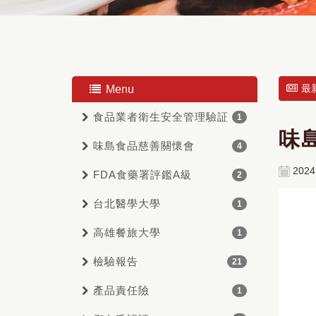
最
Menu
食品業者衛生安全管理驗証
1
味
味島食品慈善關懷會
4
2024
FDA食藥署評鑑A級
2
台北醫學大學
1
高雄餐旅大學
1
檢驗報告
21
產品責任險
1