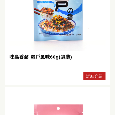
味島香鬆 瀨戶風味60g(袋裝)
詳細介紹