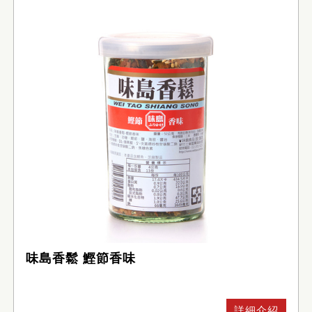
味島香鬆 鰹節香味
詳細介紹