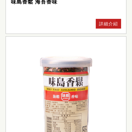
味島香鬆 海苔香味
詳細介紹