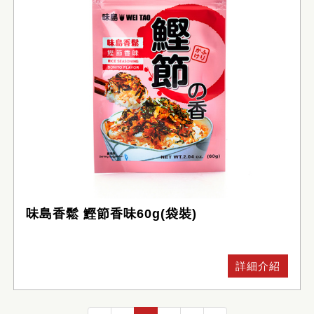
味島香鬆 鰹節香味60g(袋裝)
詳細介紹