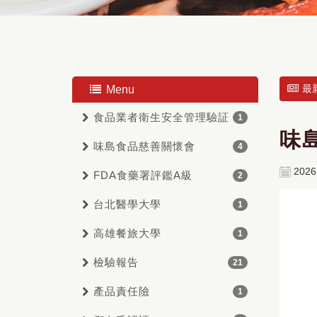
最
Menu
食品業者衛生安全管理驗証
1
味
味島食品慈善關懷會
4
2026
FDA食藥署評鑑A級
2
台北醫學大學
1
高雄餐旅大學
1
檢驗報告
21
產品責任險
1