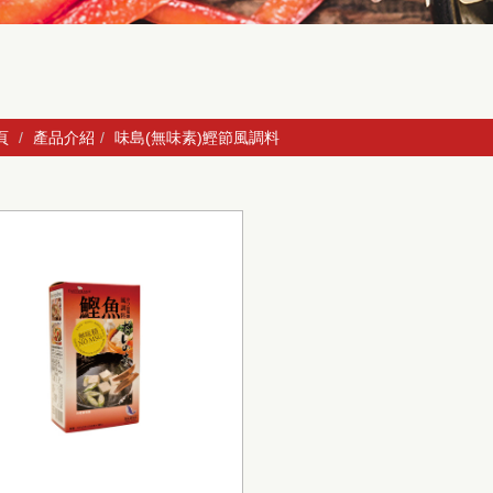
頁
產品介紹
味島(無味素)鰹節風調料