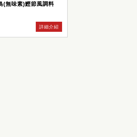
島(無味素)鰹節風調料
詳細介紹