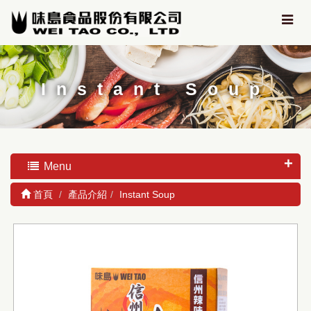
Instant Soup
Menu
首頁
產品介紹
Instant Soup