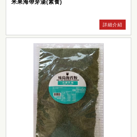
米果海帶芽湯(素食)
詳細介紹