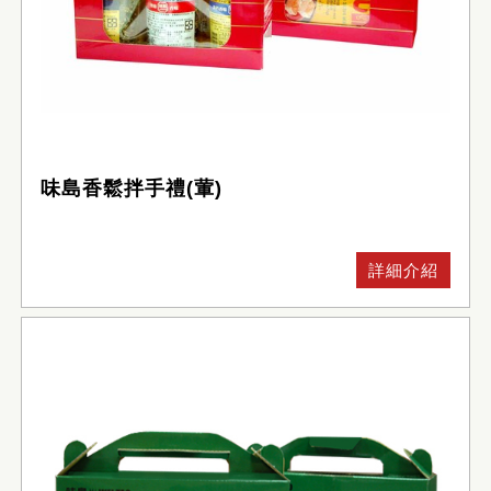
味島香鬆拌手禮(葷)
詳細介紹