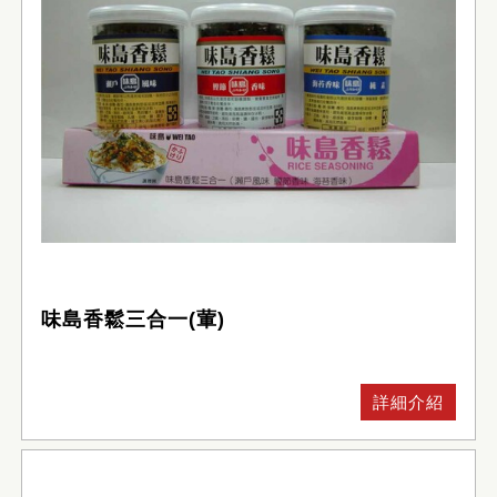
味島香鬆三合一(葷)
詳細介紹