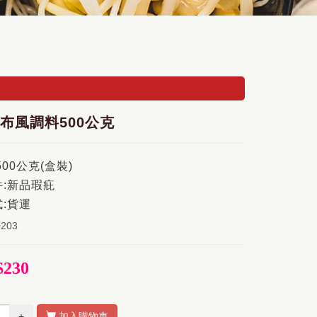
布風調料500公克
500公克(盒裝)
:新品瑕疪
:貨運
0203
$230
+
加入購物車