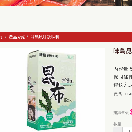
頁
產品介紹
味島風味調味料
味島昆
內容量:
保固條件
運送方式
代碼
105
建議售價
數量
-