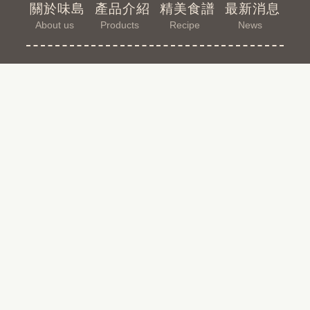
關於味島
產品介紹
精美食譜
最新消息
About us
Products
Recipe
News
購物指南
聯絡我們
Guide
Contact
味島食品股份有限公司
台灣台北市大同區迪化街一段136號
global@weitao.com.tw
886-2-2553-6231
886-2-2553-5338
© 2019 味島食品股份有限公司 . All rights reserved.