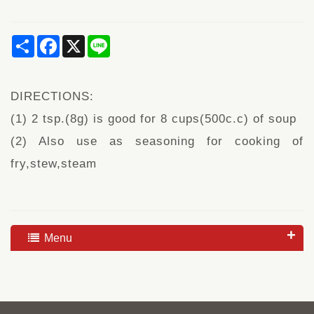
Share
Facebook
X
Line
DIRECTIONS:
(1) 2 tsp.(8g) is good for 8 cups(500c.c) of soup
(2) Also use as seasoning for cooking of
fry,stew,steam
Menu